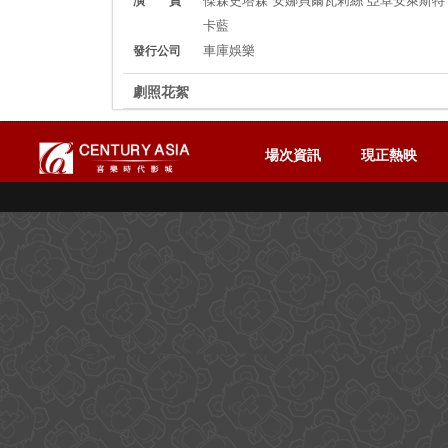
演 員
卡藍
車庫娛樂
發行公司
劇照花絮
場次資訊
現正熱映