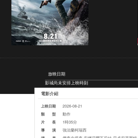
放映日期
影城尚未安排上映時刻
電影介紹
2026-08-21
上映日期
動作
類 型
1時35分
片 長
強法蘭柯瑞西
導 演
傑森史塔森 安娜貝爾瓦莉絲 亞卓安萊斯特