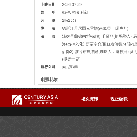
2026-07-29
上映日期
動作,冒險,科幻
類 型
2時25分
片 長
德斯汀丹尼爾克雷頓(尚氣與十環傳奇)
導 演
湯姆霍蘭德(秘境探險) 千黛亞(抓馬戀人) 
演 員
洛(出神入化) 莎蒂辛克(復仇者聯盟6) 強柏
計師2) 雅各布貝塔隆(蜘蛛人：返校日) 麥
(極樂世界)
索尼影業
發行公司
劇照花絮
場次資訊
現正熱映