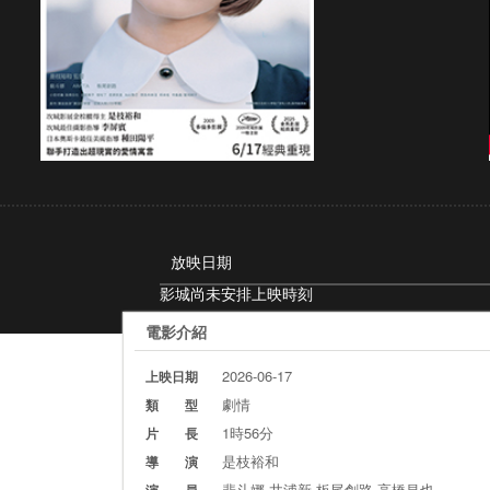
放映日期
影城尚未安排上映時刻
電影介紹
2026-06-17
上映日期
劇情
類 型
1時56分
片 長
是枝裕和
導 演
裴斗娜 井浦新 板尾創路 高橋昌也